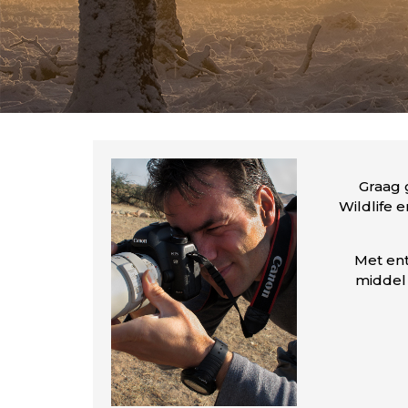
Graag 
Wildlife 
Met en
middel 